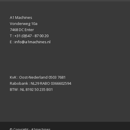
A1 Machines
Vonderweg 10a
7468 DC Enter
T :
+31 (0)547 - 87 00 20
E :
info@a1machines.nl
KvK : Oost-Nederland 0503 7681
Rabobank : NL29 RABO 0366602594
BTW : NL 8192 50 235 B01
© Copyright - A1machines