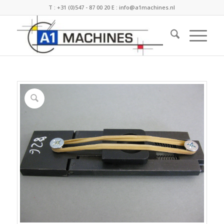
T :
+31 (0)547 - 87 00 20
E :
info@a1machines.nl