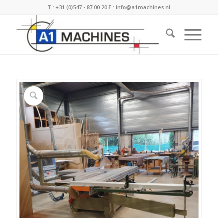
T :
+31 (0)547 - 87 00 20
E :
info@a1machines.nl