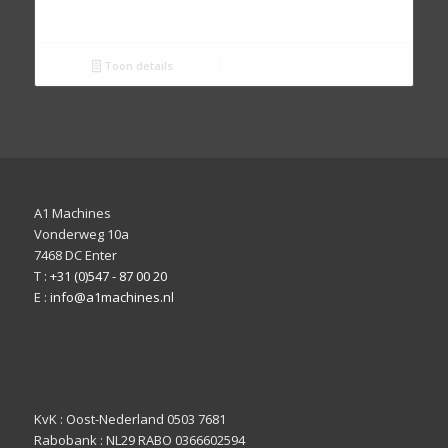
Toon details
A1 Machines
Vonderweg 10a
7468 DC Enter
T :
+31 (0)547 - 87 00 20
E :
info@a1machines.nl
KvK : Oost-Nederland 0503 7681
Rabobank : NL29 RABO 0366602594