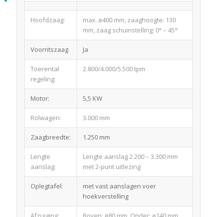
Hoofdzaag:
max. ø400 mm, zaaghoogte: 130
mm, zaag schuinstelling: 0° – 45°
Voorritszaag
Ja
Toerental
2.800/4.000/5.500 tpm
regeling:
Motor:
5,5 KW
Rolwagen:
3.000 mm
Zaagbreedte:
1.250 mm
Lengte
Lengte aanslag 2.200 – 3.300 mm
aanslag:
met 2-punt uitlezing
Oplegtafel:
met vast aanslagen voer
hoekverstelling
Afzuiging:
Boven: ø80 mm, Onder: ø140 mm