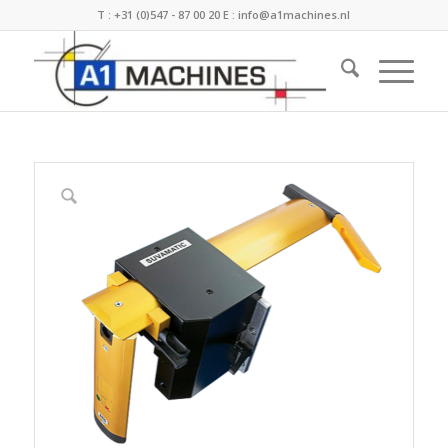
T :
+31 (0)547 - 87 00 20
E :
info@a1machines.nl