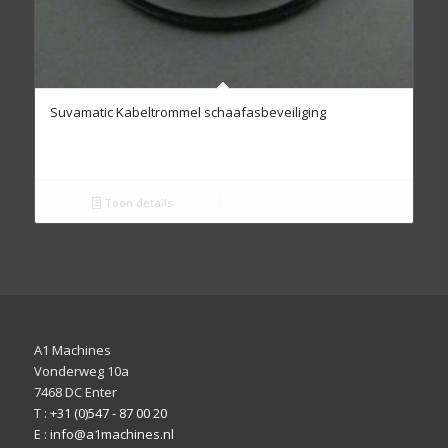
Suvamatic Kabeltrommel schaafasbeveiliging
Toon details
A1 Machines
Vonderweg 10a
7468 DC Enter
T :
+31 (0)547 - 87 00 20
E :
info@a1machines.nl