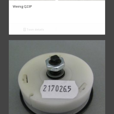
Weinig Q23P
Toon details