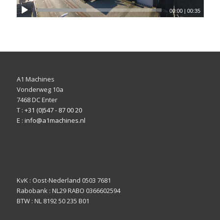
00:00
|
00:35
A1 Machines
Vonderweg 10a
7468 DC Enter
T :
+31 (0)547 - 87 00 20
E :
info@a1machines.nl
KvK : Oost-Nederland 0503 7681
Rabobank : NL29 RABO 0366602594
BTW : NL 8192 50 235 B01