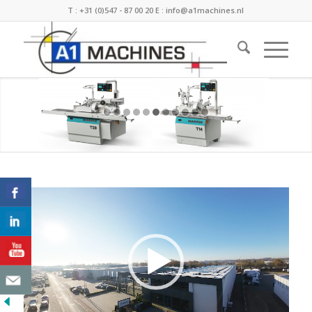
T :
+31 (0)547 - 87 00 20
E :
info@a1machines.nl