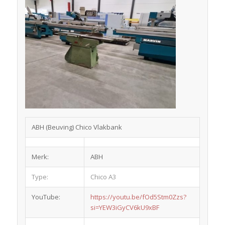
ABH (Beuving) Chico Vlakbank
Merk:
ABH
Type:
Chico A3
YouTube:
https://youtu.be/fOd5Stm0Zzs?
si=YEW3iGyCV6kU9xBF