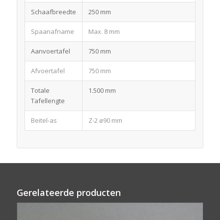
Schaafbreedte
250 mm
Spaanafname
Max. 8 mm
Aanvoertafel
750 mm
Afvoertafel
750 mm
Totale
1.500 mm
Tafellengte
Beitel-as
Z-2 ø90 mm
Gerelateerde producten