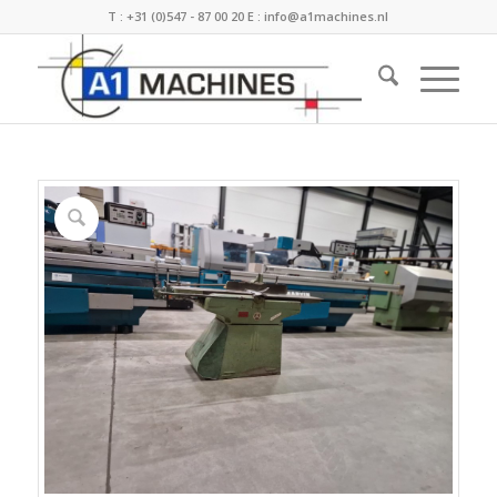
T :
+31 (0)547 - 87 00 20
E :
info@a1machines.nl