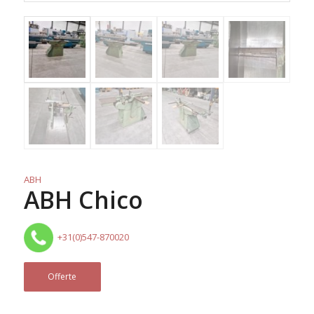
ABH
ABH Chico
+31(0)547-870020
Offerte