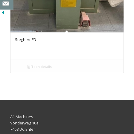
Stegherr FD
Toon details
A1 Machines
Vonderweg 10a
7468 DC Enter