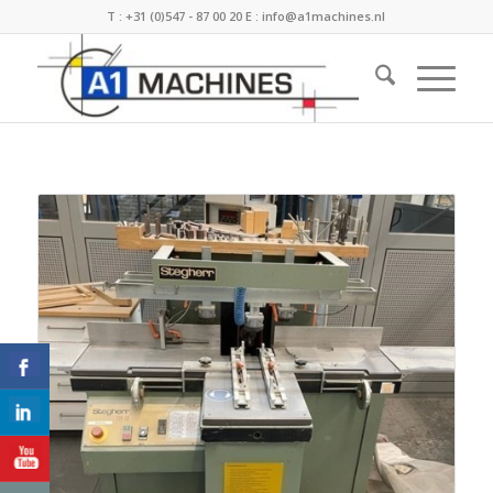
T :
+31 (0)547 - 87 00 20
E :
info@a1machines.nl