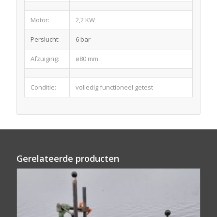
Motor:
2,2 KW
Perslucht:
6 bar
Afzuiging:
ø80 mm
Conditie:
volledig functioneel getest
Gerelateerde producten