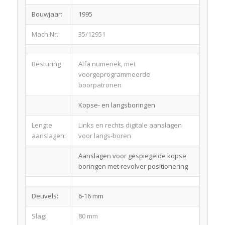
Bouwjaar:
1995
Mach.Nr.:
35/12951
Besturing
Alfa numeriek, met
voorgeprogrammeerde
boorpatronen
Kopse- en langsboringen
Lengte
Links en rechts digitale aanslagen
aanslagen:
voor langs-boren
Aanslagen voor gespiegelde kopse
boringen met revolver positionering
Deuvels:
6-16 mm
Slag:
80 mm