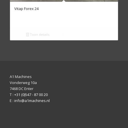
Vitap Forex 24
Toon details
A1 Machines
Vonderweg 10a
7468 DC Enter
T :
+31 (0)547 - 87 00 20
E :
info@a1machines.nl