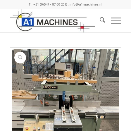
T :
+31 (0)547 - 87 00 20
E :
info@a1machines.nl