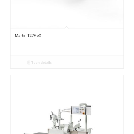
Martin T27FleX
Toon details