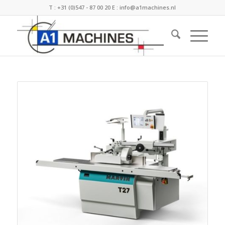
T :
+31 (0)547 - 87 00 20
E :
info@a1machines.nl