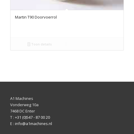
Martin T90 Doorvoerrol
Toon details
A1 Machines
Vonderweg 10a
7468 DC Enter
T :
+31 (0)547 - 87 00 20
E :
info@a1machines.nl