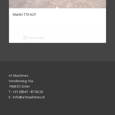
Martin T73 AUT
Toon details
A1 Machines
Vonderweg 10a
7468 DC Enter
T :
+31 (0)547 - 87 00 20
E :
info@a1machines.nl