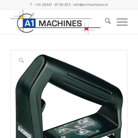
T :
+31 (0)547 - 87 00 20
E :
info@a1machines.nl