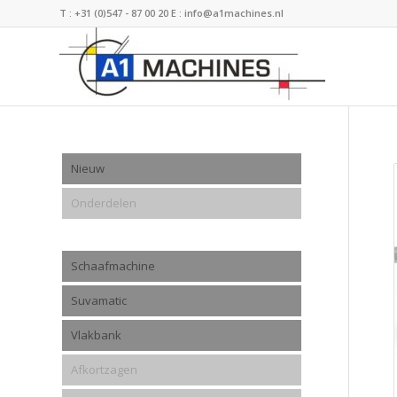
T :
+31 (0)547 - 87 00 20
E :
info@a1machines.nl
Nieuw
Onderdelen
Schaafmachine
Suvamatic
Vlakbank
Afkortzagen