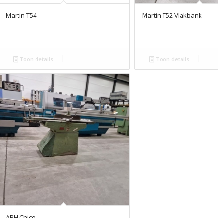
Martin T54
Martin T52 Vlakbank
Toon details
Toon details
ABH Chico