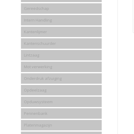
Gereedschap
Intern Handling
Kantenlijmer
Kantenschuurder
Lintzaag
Mot verwerking
Onderdruk afzuiging
Opdeelzaag
Opduwsysteem
Pennenbank
Platenmagazijn