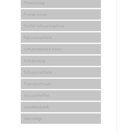
Platenzaag
Prefab bouw
Profiel schuurmachine
Rijboormachine
Schuinstelbare frees
Schulpzaag
Schuurmachine
Transportbaan
Vacuumheffer
Vandiktebank
Vierzijdige