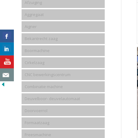
Afzuiging
Aggregaat
Aigner
Bekantrecht zaag
Boormachine
Cirkelzaag
CNC bewerkingscentrum
Combinatie machine
Deuvelboor- deuvelautomaat
Doorvoerrol
Formaatzaag
Freesmachine