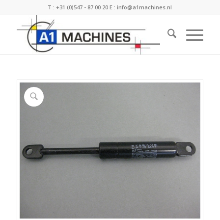
T :
+31 (0)547 - 87 00 20
E :
info@a1machines.nl