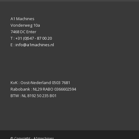
A1 Machines
Vonderweg 10a
7468 DC Enter
T :
+31 (0)547 - 87 00 20
E :
info@a1machines.nl
KvK : Oost-Nederland 0503 7681
Rabobank : NL29 RABO 0366602594
BTW : NL 8192 50 235 B01
© Copyright - A1machines