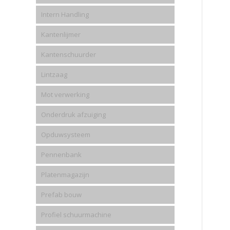
Intern Handling
Kantenlijmer
Kantenschuurder
Lintzaag
Mot verwerking
Onderdruk afzuiging
Opduwsysteem
Pennenbank
Platenmagazijn
Prefab bouw
Profiel schuurmachine