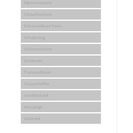
Rijboormachine
Schaafmachine
Schuinstelbare frees
Schulpzaag
Schuurmachine
Suvamatic
Transportbaan
Vacuumheffer
Vandiktebank
Vierzijdige
Vlakbank