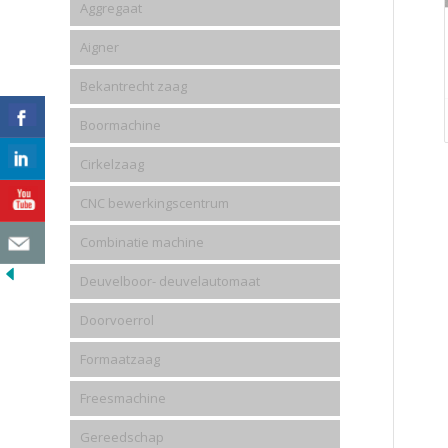
Aggregaat
Aigner
Bekantrecht zaag
Boormachine
Cirkelzaag
CNC bewerkingscentrum
Combinatie machine
Deuvelboor- deuvelautomaat
Doorvoerrol
Formaatzaag
Freesmachine
Gereedschap