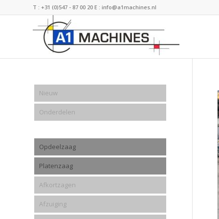
T :
+31 (0)547 - 87 00 20
E :
info@a1machines.nl
Nieuw
Onderdelen
Opdeelzaag
Platenzaag
Afkortzagen
Afzuiging