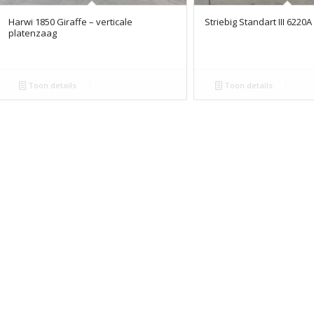
Harwi 1850 Giraffe – verticale
Striebig Standart III 6220A
platenzaag
Toon details
Toon details