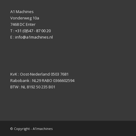
A1 Machines
Vonderweg 10a
7468 DC Enter
T :
+31 (0)547 - 87 00 20
E :
info@a1machines.nl
KvK : Oost-Nederland 0503 7681
Rabobank : NL29 RABO 0366602594
BTW : NL 8192 50 235 B01
© Copyright - A1machines