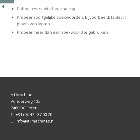
Dubbel-check altijd uw spelling.
Probeer soortgelijke zoekwoorden, bijvoorbeeld: tablet in
plaats van laptop.
Probeer meer dan een zoekwoord te gebruiken.
A1 Machines
Vonderweg 10a
7468 DC Enter
T :
+31 (0)547 - 87 00 20
E :
info@a1machines.nl