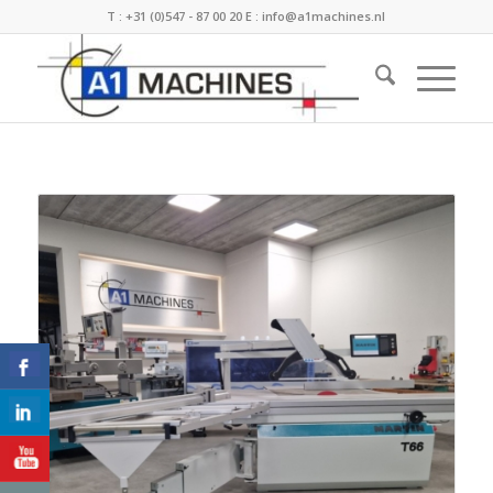
T :
+31 (0)547 - 87 00 20
E :
info@a1machines.nl