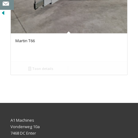
Martin T66
Toon details
A1 Machines
Vonderweg 10a
7468 DC Enter