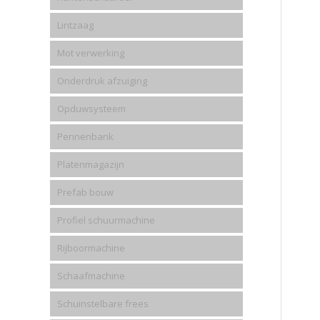
Lintzaag
Mot verwerking
Onderdruk afzuiging
Opduwsysteem
Pennenbank
Platenmagazijn
Prefab bouw
Profiel schuurmachine
Rijboormachine
Schaafmachine
Schuinstelbare frees