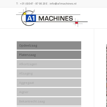
T :
+31 (0)547 - 87 00 20
E :
info@a1machines.nl
Opdeelzaag
Platenzaag
Afkortzagen
Afzuiging
Aggregaat
Aigner
Bekantrecht zaag