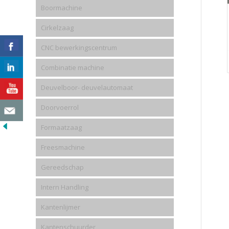
Boormachine
Cirkelzaag
CNC bewerkingscentrum
Combinatie machine
Deuvelboor- deuvelautomaat
Doorvoerrol
Formaatzaag
Freesmachine
Gereedschap
Intern Handling
Kantenlijmer
Kantenschuurder