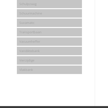
Schulpzaag
Schuurmachine
Suvamatic
Transportbaan
Vacuumheffer
Vandiktebank
Vierzijdige
Vlakbank