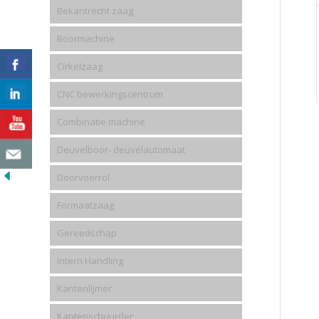
Bekantrecht zaag
Boormachine
Cirkelzaag
CNC bewerkingscentrum
Combinatie machine
Deuvelboor- deuvelautomaat
Doorvoerrol
Formaatzaag
Gereedschap
Intern Handling
Kantenlijmer
Kantenschuurder