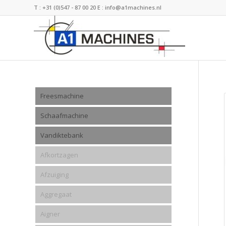
T :
+31 (0)547 - 87 00 20
E :
info@a1machines.nl
Freesmachine
Schaafmachine
Vandiktebank
Afkortzagen
Afzuiging
Aggregaat
Aigner