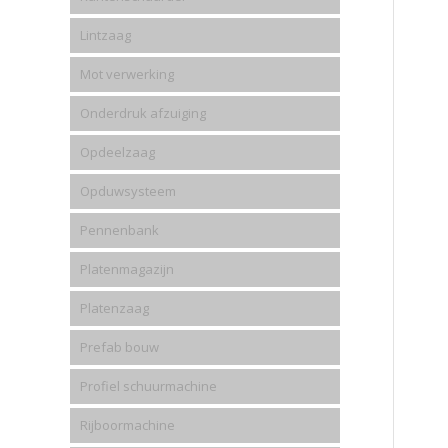
Lintzaag
Mot verwerking
Onderdruk afzuiging
Opdeelzaag
Opduwsysteem
Pennenbank
Platenmagazijn
Platenzaag
Prefab bouw
Profiel schuurmachine
Rijboormachine