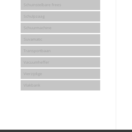
Schuinstelbare frees
Schulpzaag
Schuurmachine
Suvamatic
Transportbaan
Vacuumheffer
Vierzijdige
Vlakbank