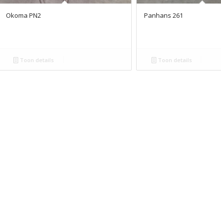
Okoma PN2
Panhans 261
Toon details
Toon details