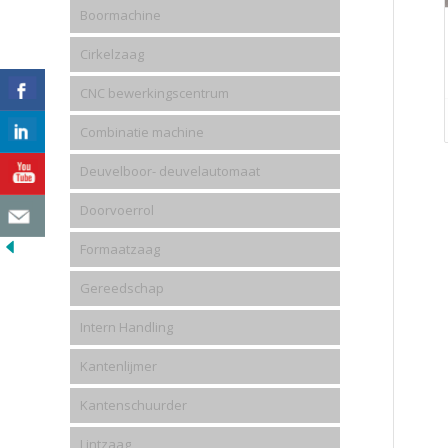
Boormachine
Cirkelzaag
CNC bewerkingscentrum
Combinatie machine
Deuvelboor- deuvelautomaat
Doorvoerrol
Formaatzaag
Gereedschap
Intern Handling
Kantenlijmer
Kantenschuurder
Lintzaag