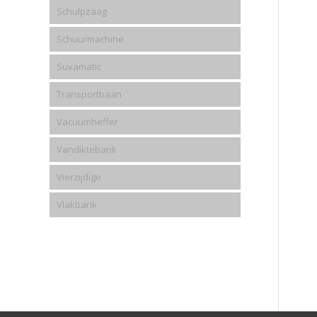
Schulpzaag
Schuurmachine
Suvamatic
Transportbaan
Vacuumheffer
Vandiktebank
Vierzijdige
Vlakbank