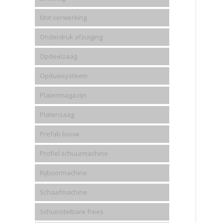
Mot verwerking
Onderdruk afzuiging
Opdeelzaag
Opduwsysteem
Platenmagazijn
Platenzaag
Prefab bouw
Profiel schuurmachine
Rijboormachine
Schaafmachine
Schuinstelbare frees