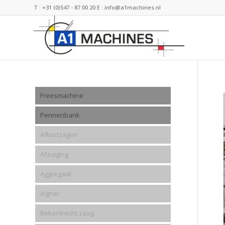
T :
+31 (0)547 - 87 00 20
E :
info@a1machines.nl
Freesmachine
Pennenbank
Afkortzagen
Afzuiging
Aggregaat
Aigner
Bekantrecht zaag