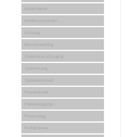
Kantenlijmer
Kantenschuurder
Lintzaag
Mot verwerking
Onderdruk afzuiging
Opdeelzaag
Opduwsysteem
Pennenbank
Platenmagazijn
Platenzaag
Prefab bouw