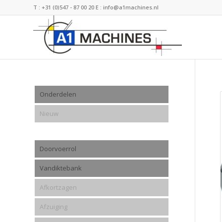
T :
+31 (0)547 - 87 00 20
E :
info@a1machines.nl
Onderdelen
Nieuw
Doorvoerrol
Vandiktebank
Afkortzagen
Afzuiging