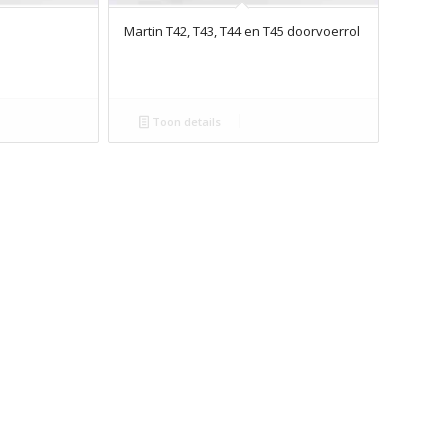
Martin T42, T43, T44 en T45 doorvoerrol
Toon details