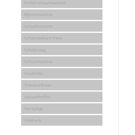
Profiel schuurmachine
Rijboormachine
Schaafmachine
Schuinstelbare frees
Schulpzaag
Schuurmachine
Suvamatic
Transportbaan
Vacuumheffer
Vierzijdige
Vlakbank