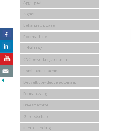
Aggregaat
Aigner
Bekantrecht zaag
Boormachine
Cirkelzaag
CNC bewerkingscentrum
Combinatie machine
Deuvelboor- deuvelautomaat
Formaatzaag
Freesmachine
Gereedschap
Intern Handling