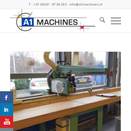
T :
+31 (0)547 - 87 00 20
E :
info@a1machines.nl