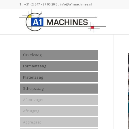
T :
+31 (0)547 - 87 00 20
E :
info@a1machines.nl
Cirkelzaag
Formaatzaag
Platenzaag
Schulpzaag
Afkortzagen
Afzuiging
Aggregaat