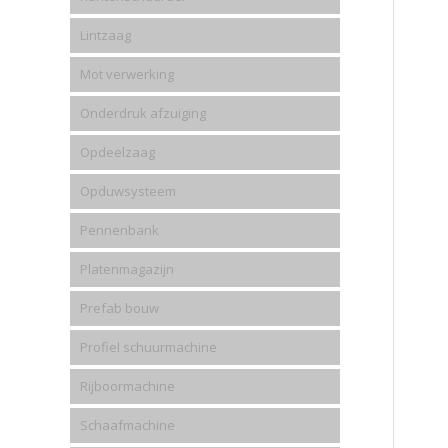
Lintzaag
Mot verwerking
Onderdruk afzuiging
Opdeelzaag
Opduwsysteem
Pennenbank
Platenmagazijn
Prefab bouw
Profiel schuurmachine
Rijboormachine
Schaafmachine