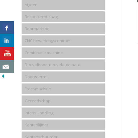
Aigner
Bekantrecht zaag
Boormachine
CNC bewerkingscentrum
Combinatie machine
Deuvelboor- deuvelautomaat
Doorvoerrol
Freesmachine
Gereedschap
Intern Handling
Kantenlijmer
Kantenschuurder