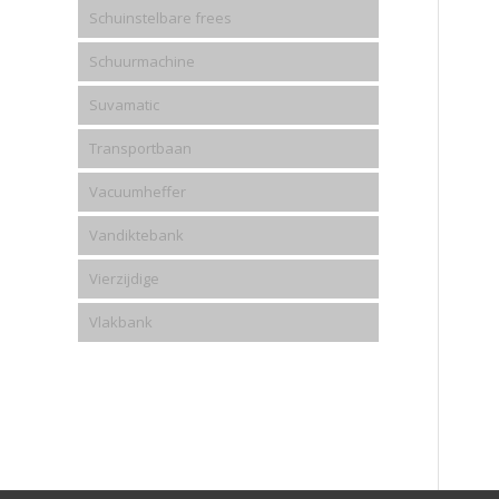
Schuinstelbare frees
Schuurmachine
Suvamatic
Transportbaan
Vacuumheffer
Vandiktebank
Vierzijdige
Vlakbank