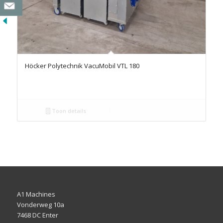
Höcker Polytechnik VacuMobil VTL 180
Toon details
A1 Machines
Vonderweg 10a
7468 DC Enter