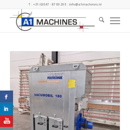
T :
+31 (0)547 - 87 00 20
E :
info@a1machines.nl