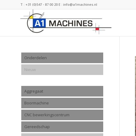
T :
+31 (0)547 - 87 00 20
E :
info@a1machines.nl
Onderdelen
Nieuw
Aggregaat
Boormachine
CNC bewerkingscentrum
Gereedschap