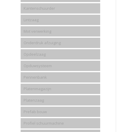
Kantenschuurder
Lintzaag
Mot verwerking
Onderdruk afzuiging
Opdeelzaag
Opduwsysteem
Pennenbank
Platenmagazijn
Platenzaag
Prefab bouw
Profiel schuurmachine