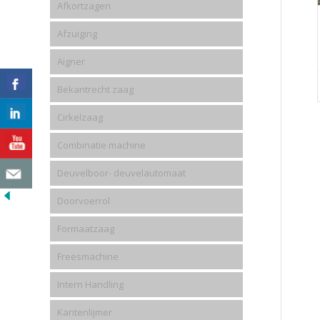
Afkortzagen
Afzuiging
Aigner
Bekantrecht zaag
Cirkelzaag
Combinatie machine
Deuvelboor- deuvelautomaat
Doorvoerrol
Formaatzaag
Freesmachine
Intern Handling
Kantenlijmer