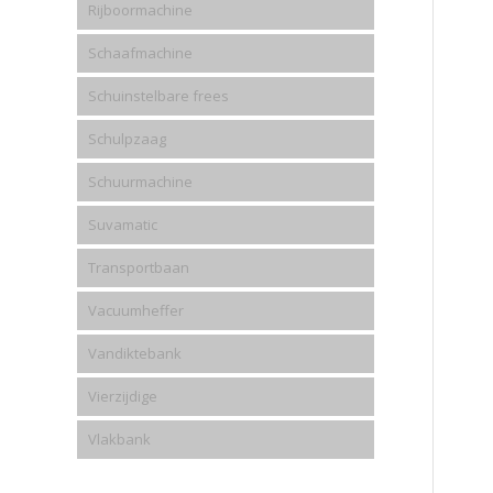
Rijboormachine
Schaafmachine
Schuinstelbare frees
Schulpzaag
Schuurmachine
Suvamatic
Transportbaan
Vacuumheffer
Vandiktebank
Vierzijdige
Vlakbank