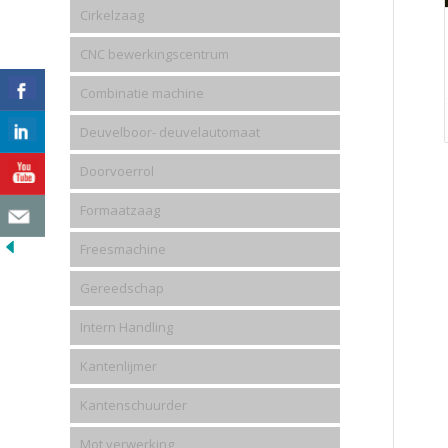
Cirkelzaag
CNC bewerkingscentrum
Combinatie machine
Deuvelboor- deuvelautomaat
Doorvoerrol
Formaatzaag
Freesmachine
Gereedschap
Intern Handling
Kantenlijmer
Kantenschuurder
Mot verwerking