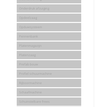
Onderdruk afzuiging
Opdeelzaag
Opduwsysteem
Pennenbank
Platenmagazijn
Platenzaag
Prefab bouw
Profiel schuurmachine
Rijboormachine
Schaafmachine
Schuinstelbare frees