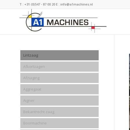
T :
+31 (0)547 - 87 00 20
E :
info@a1machines.nl
Lintzaag
Afkortzagen
Afzuiging
Aggregaat
Aigner
Bekantrecht zaag
Boormachine