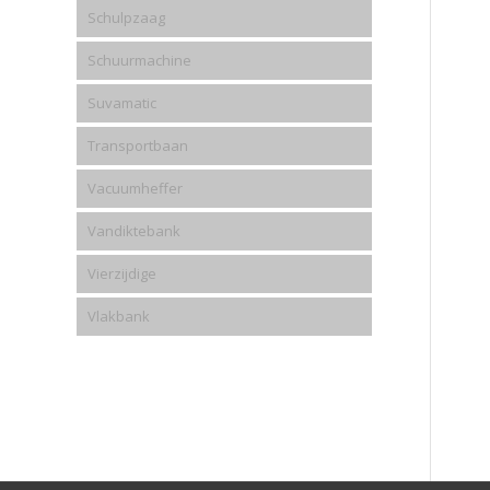
Schulpzaag
Schuurmachine
Suvamatic
Transportbaan
Vacuumheffer
Vandiktebank
Vierzijdige
Vlakbank