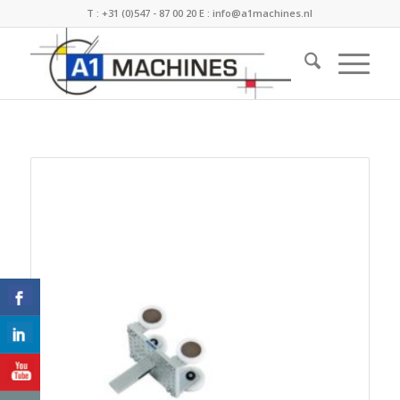
T :
+31 (0)547 - 87 00 20
E :
info@a1machines.nl