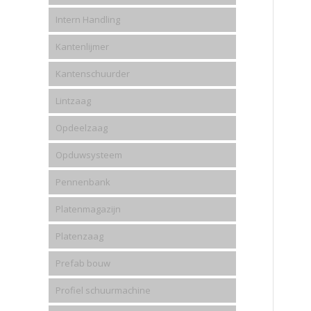
Intern Handling
Kantenlijmer
Kantenschuurder
Lintzaag
Opdeelzaag
Opduwsysteem
Pennenbank
Platenmagazijn
Platenzaag
Prefab bouw
Profiel schuurmachine