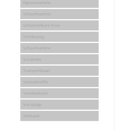
Rijboormachine
Schaafmachine
Schuinstelbare frees
Schulpzaag
Schuurmachine
Suvamatic
Transportbaan
Vacuumheffer
Vandiktebank
Vierzijdige
Vlakbank