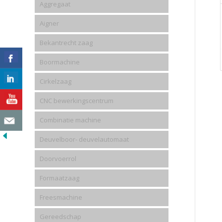
Aggregaat
Aigner
Bekantrecht zaag
Boormachine
Cirkelzaag
CNC bewerkingscentrum
Combinatie machine
Deuvelboor- deuvelautomaat
Doorvoerrol
Formaatzaag
Freesmachine
Gereedschap