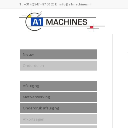
T :
+31 (0)547 - 87 00 20
E :
info@a1machines.nl
Nieuw
Onderdelen
Afzuiging
Mot verwerking
Onderdruk afzuiging
Afkortzagen