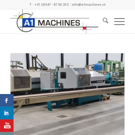
T :
+31 (0)547 - 87 00 20
E :
info@a1machines.nl