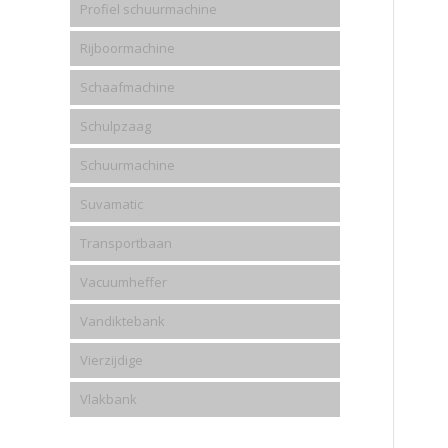
Profiel schuurmachine
Rijboormachine
Schaafmachine
Schulpzaag
Schuurmachine
Suvamatic
Transportbaan
Vacuumheffer
Vandiktebank
Vierzijdige
Vlakbank