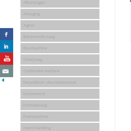
Afkortzagen
Afzuiging
Aigner
Bekantrecht zaag
Boormachine
Cirkelzaag
Combinatie machine
Deuvelboor- deuvelautomaat
Doorvoerrol
Formaatzaag
Freesmachine
Intern Handling