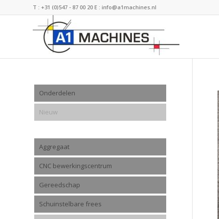
T :
+31 (0)547 - 87 00 20
E :
info@a1machines.nl
Onderdelen
Nieuw
Aggregaat
CNC bewerkingscentrum
Gereedschap
Schuinstelbare frees