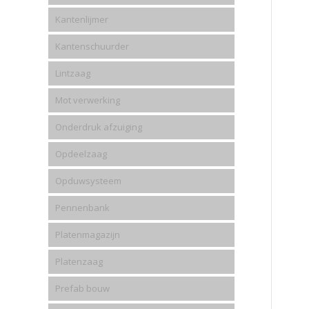
Kantenlijmer
Kantenschuurder
Lintzaag
Mot verwerking
Onderdruk afzuiging
Opdeelzaag
Opduwsysteem
Pennenbank
Platenmagazijn
Platenzaag
Prefab bouw