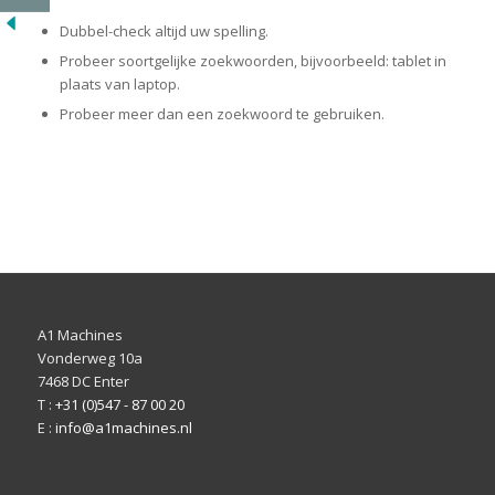
Dubbel-check altijd uw spelling.
Probeer soortgelijke zoekwoorden, bijvoorbeeld: tablet in
plaats van laptop.
Probeer meer dan een zoekwoord te gebruiken.
A1 Machines
Vonderweg 10a
7468 DC Enter
T :
+31 (0)547 - 87 00 20
E :
info@a1machines.nl