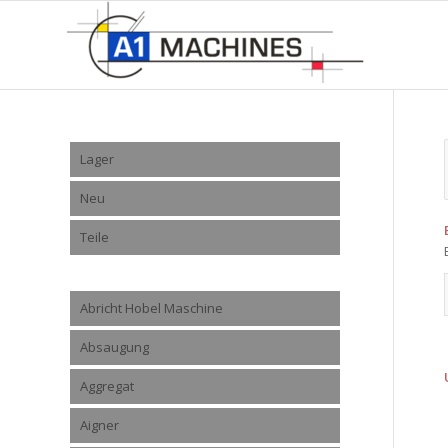
Lager
Neu
Teile
Abricht Hobel Maschine
Absaugung
Aggregat
Aigner