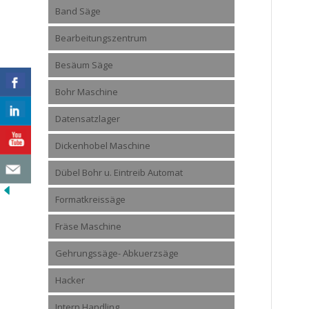
Band Säge
Bearbeitungszentrum
Besäum Säge
Bohr Maschine
Datensatzlager
Dickenhobel Maschine
Dübel Bohr u. Eintreib Automat
Formatkreissäge
Fräse Maschine
Gehrungssäge- Abkuerzsäge
Hacker
Intern Handling