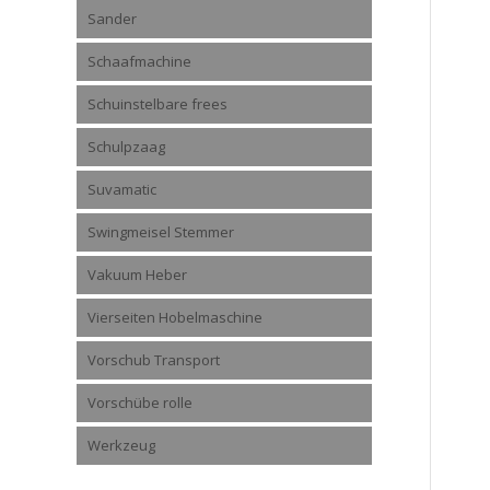
Sander
Schaafmachine
Schuinstelbare frees
Schulpzaag
Suvamatic
Swingmeisel Stemmer
Vakuum Heber
Vierseiten Hobelmaschine
Vorschub Transport
Vorschübe rolle
Werkzeug