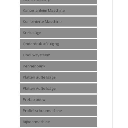
Kantenanleim Maschine
Kombinierte Maschine
Kreis säge
Onderdruk afzuiging
Opduwsysteem
Pennenbank
Platten aufteilsäge
Platten Aufteilsäge
Prefab bouw
Profiel schuurmachine
Rijboormachine