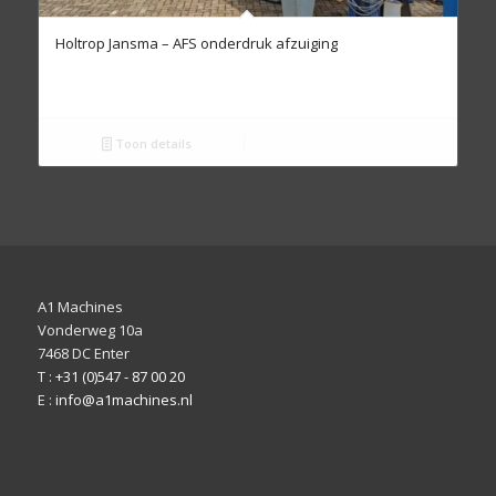
Holtrop Jansma – AFS onderdruk afzuiging
Toon details
A1 Machines
Vonderweg 10a
7468 DC Enter
T :
+31 (0)547 - 87 00 20
E :
info@a1machines.nl