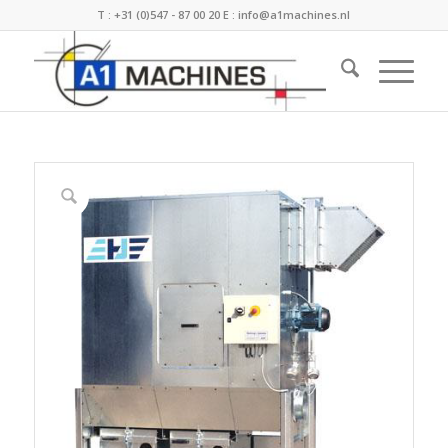
T :
+31 (0)547 - 87 00 20
E :
info@a1machines.nl