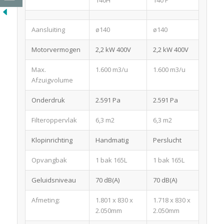
Aansluiting
ø140
ø140
Motorvermogen
2,2 kW 400V
2,2 kW 400V
Max.
1.600 m3/u
1.600 m3/u
Afzuigvolume
Onderdruk
2.591 Pa
2.591 Pa
Filteroppervlak
6,3 m2
6,3 m2
Klopinrichting
Handmatig
Perslucht
Opvangbak
1 bak 165L
1 bak 165L
Geluidsniveau
70 dB(A)
70 dB(A)
Afmeting:
1.801 x 830 x
1.718 x 830 x
2.050mm
2.050mm