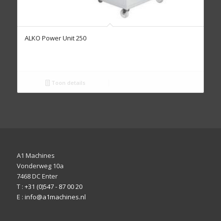
ALKO Power Unit 250
Toon details
A1 Machines
Vonderweg 10a
7468 DC Enter
T :
+31 (0)547 - 87 00 20
E :
info@a1machines.nl