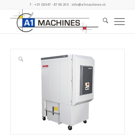
T :
+31 (0)547 - 87 00 20
E :
info@a1machines.nl