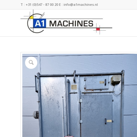
T :
+31 (0)547 - 87 00 20
E :
info@a1machines.nl