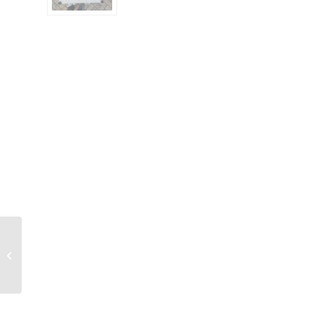
Graule ZS135N