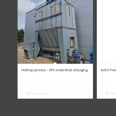
Holtrop Jansma – AFS onderdruk afzuiging
ALKO Powe
Toon details
Toon