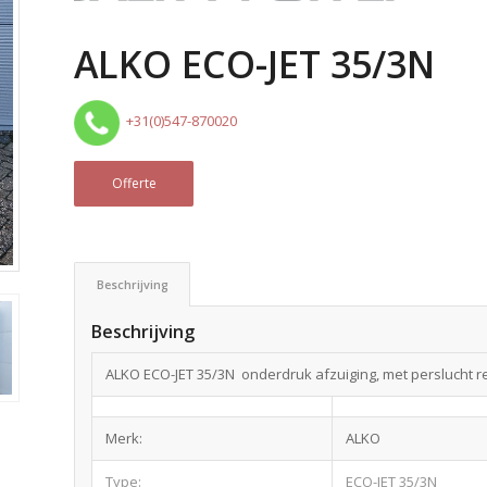
ALKO ECO-JET 35/3N
+31(0)547-870020
Offerte
Beschrijving
Beschrijving
ALKO ECO-JET 35/3N onderdruk afzuiging, met perslucht re
Merk:
ALKO
Type:
ECO-JET 35/3N