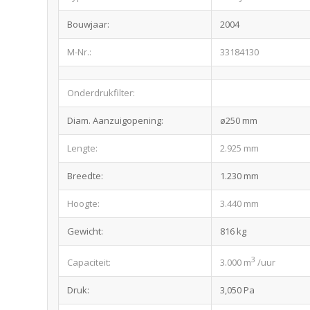
Bouwjaar:
2004
M-Nr.:
33184130
Onderdrukfilter:
Diam. Aanzuigopening:
ø250 mm
Lengte:
2.925 mm
Breedte:
1.230 mm
Hoogte:
3.440 mm
Gewicht:
816 kg
3
Capaciteit:
3.000 m
/uur
Druk:
3,050 Pa