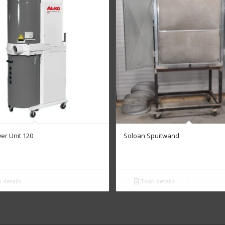
r Unit 120
Soloan Spuitwand
 details
Toon details