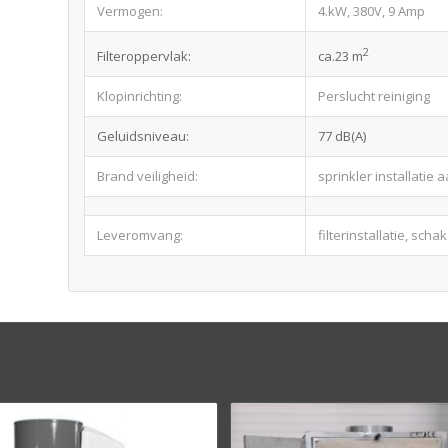
Vermogen:
4.kW, 380V, 9 Amp
2
Filteroppervlak:
ca.23 m
Klopinrichting:
Perslucht reiniging
Geluidsniveau:
77 dB(A)
Brand veiligheid:
sprinkler installatie
Leveromvang:
filterinstallatie, scha