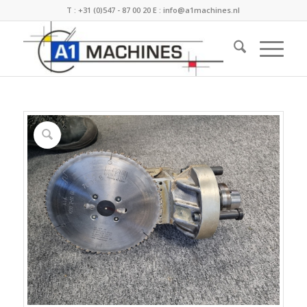
T :
+31 (0)547 - 87 00 20
E :
info@a1machines.nl