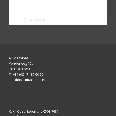
Toon details
A1 Machines
Vonderweg 10a
7468 DC Enter
T :
+31 (0)547 - 87 00 20
E :
info@a1machines.nl
KvK : Oost-Nederland 0503 7681