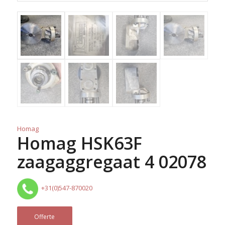
Homag
Homag HSK63F
zaagaggregaat 4 02078
+31(0)547-870020
Offerte