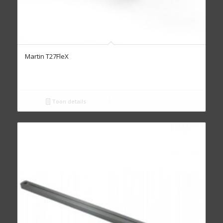
Martin T27FleX
Toon details