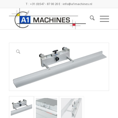
T :
+31 (0)547 - 87 00 20
E :
info@a1machines.nl