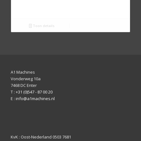
Toon details
A1 Machines
Vonderweg 10a
7468 DC Enter
T :
+31 (0)547 - 87 00 20
E :
info@a1machines.nl
KvK : Oost-Nederland 0503 7681