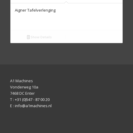
Aigner Tafelverlenging
Show Details
A1 Machines
Vonderweg 10a
7468 DC Enter
T :
+31 (0)547 - 87 00 20
E :
info@a1machines.nl