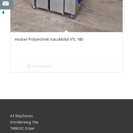
Höcker Polytechnik VacuMobil VTL 180
Toon details
A1 Machines
Vonderweg 10a
7468 DC Enter