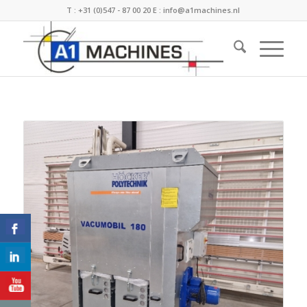
T :
+31 (0)547 - 87 00 20
E :
info@a1machines.nl