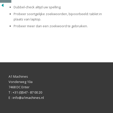
Dubbel-check altijd uw spelling.
Probeer soortgelijke zoekwoorden, bijvoorbeeld: tablet in
plaats van laptop.
Probeer meer dan een zoekwoord te gebruiken.
A1 Machines
Vonderweg 10a
7468 DC Enter
T :
+31 (0)547 - 87 00 20
E :
info@a1machines.nl