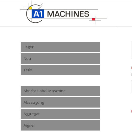
Lager
Neu
Teile
Abricht Hobel Maschine
Absaugung
Aggregat
Aigner