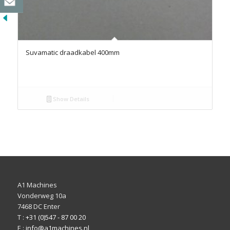
Suvamatic draadkabel 400mm
Show Details
A1 Machines
Vonderweg 10a
7468 DC Enter
T :
+31 (0)547 - 87 00 20
E :
info@a1machines.nl