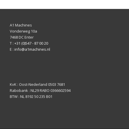
A1 Machines
Vonderweg 10a
7468 DC Enter
T :
+31 (0)547 - 87 00 20
E :
info@a1machines.nl
KvK : Oost-Nederland 0503 7681
Rabobank : NL29 RABO 0366602594
BTW : NL 8192 50 235 B01