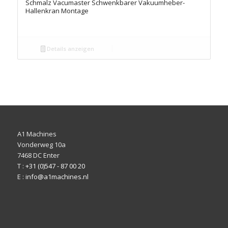
Schmalz Vacumaster Schwenkbarer Vakuumheber-
Hallenkran Montage
Details anzeigen
A1 Machines
Vonderweg 10a
7468 DC Enter
T :
+31 (0)547 - 87 00 20
E :
info@a1machines.nl