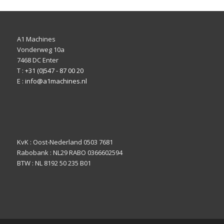
A1 Machines
Vonderweg 10a
7468 DC Enter
T :
+31 (0)547 - 87 00 20
E :
info@a1machines.nl
KvK : Oost-Nederland 0503 7681
Rabobank : NL29 RABO 0366602594
BTW : NL 8192 50 235 B01