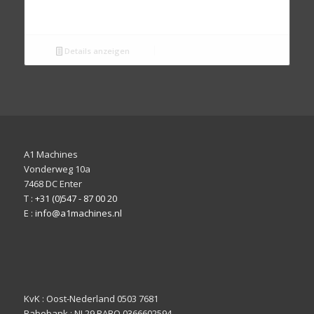
Details anzeigen
A1 Machines
Vonderweg 10a
7468 DC Enter
T :
+31 (0)547 - 87 00 20
E :
info@a1machines.nl
KvK : Oost-Nederland 0503 7681
Rabobank : NL29 RABO 0366602594