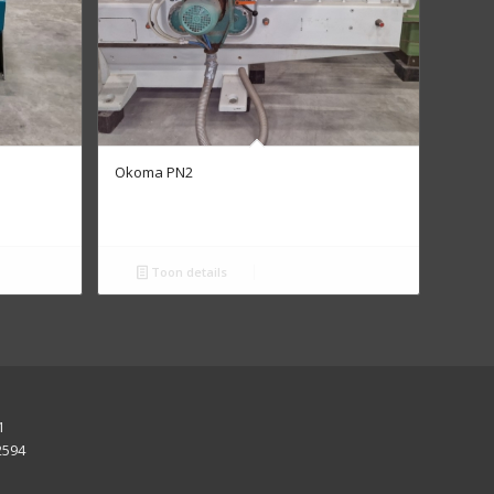
Okoma PN2
Toon details
1
2594