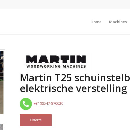
Home
Machines
Martin T25 schuinstelb
elektrische verstelling
+31(0)547-870020
Offerte