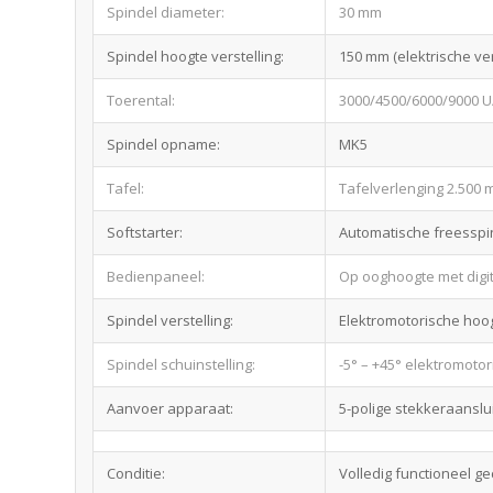
Spindel diameter:
30 mm
Spindel hoogte verstelling:
150 mm (elektrische ver
Toerental:
3000/4500/6000/9000 U/
Spindel opname:
MK5
Tafel:
Tafelverlenging 2.500 
Softstarter:
Automatische freessp
Bedienpaneel:
Op ooghoogte met digit
Spindel verstelling:
Elektromotorische hoogt
Spindel schuinstelling:
-5° – +45° elektromotori
Aanvoer apparaat:
5-polige stekkeraanslui
Conditie:
Volledig functioneel g