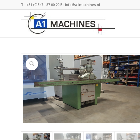
T :
+31 (0)547 - 87 00 20
E :
info@a1machines.nl