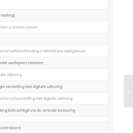
stelling)
min (2 toeren motor)
mm en tafelverbreding (=uittrekbare oplegsteun)
indel aanlopen/-remmen
ale uitlezing
e verstelling met digitale uitlezing
sche schuinstelling met digitale uitlezing
ting bekrachtigd via de centrale besturing
econtroleerd