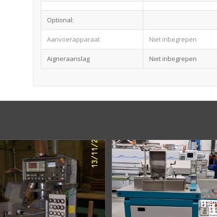
Optional:
Aanvoerapparaat
Niet inbegrepen
Aigneraanslag
Niet inbegrepen