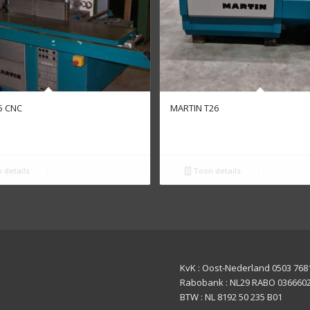
5 CNC
MARTIN T26
 details
Toon details
KvK : Oost-Nederland 0503 768
Rabobank : NL29 RABO 036660
BTW : NL 8192 50 235 B01