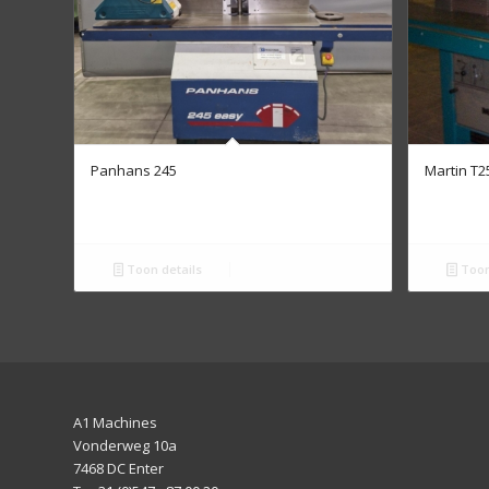
Panhans 245
Martin T2
Toon details
Toon
A1 Machines
Vonderweg 10a
7468 DC Enter